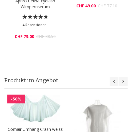
Aphro Celina Eyelash
CHF 49.00
CHF 77.10
Wimpernserum
Bewertung:
90%
4
Rezensionen
CHF 79.00
CHF 88.50
Produkt im Angebot
-50%
Comair Umhang Crash weiss