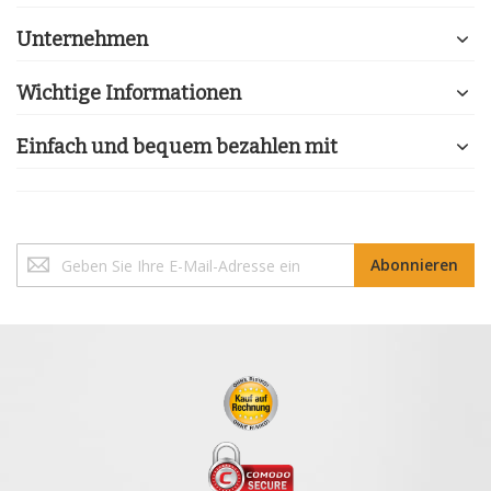
Unternehmen
Wichtige Informationen
Einfach und bequem bezahlen mit
Melden
Abonnieren
Sie
sich
für
unseren
Newsletter
an: