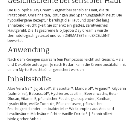
Gesichtscreme bei sensibler Haut
Die Bio Jojoba Day Cream S eignet bei sensibler Haut, die zu
Irritationen, Unreinheiten, Rötungen und Spannungsgefühl neigt. Die
hypoallergene Rezeptur beruhigt die Haut und spendet lang
anhaltend Feuchtigkeit. Sie schenkt ein glattes, samtweiches
Hautgefühl. Die Tagescreme Bio Jojoba Day Cream S wurde
dermatologisch getestet und von DERMATEST mit EXCELLENT
bewertet.
Anwendung
Nach dem Reinigen sparsam (ein Pumpstoss reicht) auf Gesicht, Hals
und Dekolleté auftragen. Je nach Bedarf kann die Creme zusätzlich mit
einem Myrto-Gesichtsöl angereichert werden.
Inhaltsstoffe:
Aloe Vera Gel*, Jojobaöl*, Sheabutter*, Mandelöl*, Arganöl*, Glycerin
(palmölfrei), Babassuöl*, Hydriertes Lecithin, Beerenwachs, Beta-
Glucan, Vitamin E, pflanzlicher Feuchtigkeitsspender, Xanthan,
Lysolecithin, weiße Tonerde, Pflanzenfasern, pflanzlicher
Feuchtigkeitsbinder, antibakterieller Wirkkomplex aus Anis-und
Levulinsäure, Milchsäure, Echter Vanille-Extrakt* | *kontrolliert
biologischer Anbau