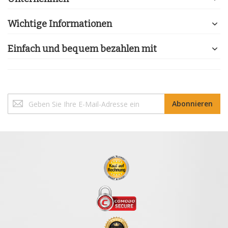
Wichtige Informationen
Einfach und bequem bezahlen mit
Melden
Abonnieren
Sie
sich
für
unseren
Newsletter
an: