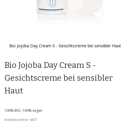
Bio Jojoba Day Cream S - Gesichtscreme bei sensibler Haut
Zum
Anfang
der
Bio Jojoba Day Cream S -
Bildgalerie
springen
Gesichtscreme bei sensibler
Haut
100% BIO, 100% vegan
Artikelnummer
M07