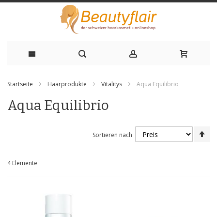
Zum
Startseite
Haarprodukte
Vitalitys
Aqua Equilibrio
Inhalt
Aqua Equilibrio
springen
Ab
Sortieren nach
sor
4
Elemente