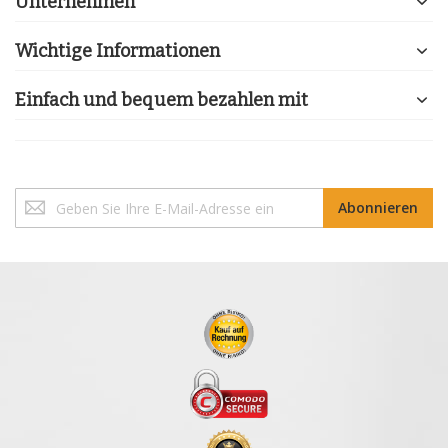
Unternehmen
Wichtige Informationen
Einfach und bequem bezahlen mit
Melden
Abonnieren
Sie
sich
für
unseren
Newsletter
an: