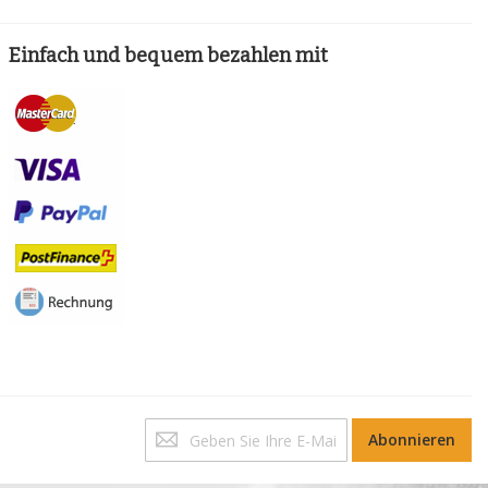
Einfach und bequem bezahlen mit
Melden
Abonnieren
Sie
sich
für