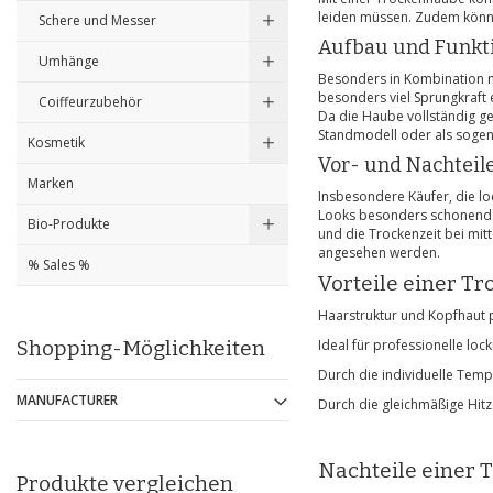
leiden müssen. Zudem können
Schere und Messer
Aufbau und Funkt
Umhänge
Besonders in Kombination mi
besonders viel Sprungkraft 
Coiffeurzubehör
Da die Haube vollständig ge
Standmodell oder als soge
Kosmetik
Vor- und Nachteil
Marken
Insbesondere Käufer, die l
Looks besonders schonend kr
Bio-Produkte
und die Trockenzeit bei mit
angesehen werden.
% Sales %
Vorteile einer T
Haarstruktur und Kopfhaut 
Shopping-Möglichkeiten
Ideal für professionelle lo
Durch die individuelle Temp
MANUFACTURER
Durch die gleichmäßige Hit
Nachteile einer
Produkte vergleichen