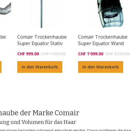
ube
Comair Trockenhaube
Comair Trockenhaube
Super Equator Stativ
Super Equator Wand
CHF 999.00
CHF 1'425.00
CHF 1'099.00
CHF 2'190.00
In den Warenkorb
In den Warenkorb
nhaube der Marke Comair
ung und Volumen für das Haar
nen Haare besonders schonend getrocknet werden. Davon profitieren die Haarst