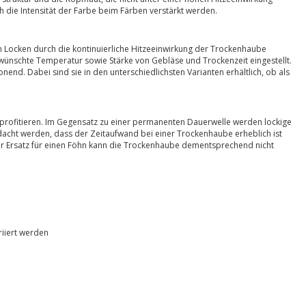
die Intensität der Farbe beim Färben verstärkt werden.
n Locken durch die kontinuierliche Hitzeeinwirkung der Trockenhaube
ewünschte Temperatur sowie Stärke von Gebläse und Trockenzeit eingestellt.
nd. Dabei sind sie in den unterschiedlichsten Varianten erhältlich, ob als
profitieren. Im Gegensatz zu einer permanenten Dauerwelle werden lockige
dacht werden, dass der Zeitaufwand bei einer Trockenhaube erheblich ist
iger Ersatz für einen Föhn kann die Trockenhaube dementsprechend nicht
riiert werden