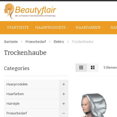
Zum
Inhalt
springen
STARTSEITE
HAARPRODUKTE
HAARFARBEN
HA
Startseite
Friseurbedarf
Elektro
Trockenhaube
Trockenhaube
Anzeigen
Liste
Liste
Categories
5
Elemen
als
Haarprodukte
Haarfarben
Hairstyle
Friseurbedarf