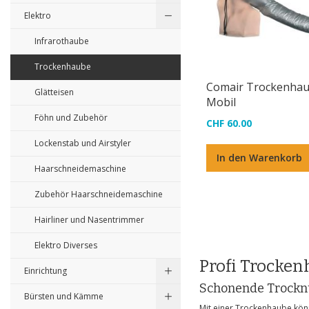
Elektro
Infrarothaube
Trockenhaube
Comair Trockenha
Glätteisen
Mobil
Föhn und Zubehör
CHF 60.00
Lockenstab und Airstyler
In den Warenkorb
Haarschneidemaschine
Zubehör Haarschneidemaschine
Hairliner und Nasentrimmer
Elektro Diverses
Profi Trocke
Einrichtung
Schonende Trockn
Bürsten und Kämme
Mit einer Trockenhaube kön