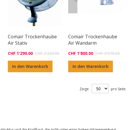
Comair Trockenhaube
Comair Trockenhaube
Air Stativ
Air Wandarm
CHF 1'290.00
CHF 2'220.00
CHF 1'800.00
CHF 3'375.00
In den Warenkorb
In den Warenkorb
Zeige
pro Seite
ruktur und die Kopfhaut, die nicht unter einer hohen Hitzeeinwirkung