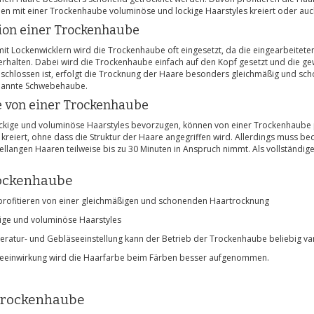
 mit einer Trockenhaube voluminöse und lockige Haarstyles kreiert oder auch 
ion einer Trockenhaube
t Lockenwicklern wird die Trockenhaube oft eingesetzt, da die eingearbeitete
erhalten. Dabei wird die Trockenhaube einfach auf den Kopf gesetzt und die g
schlossen ist, erfolgt die Trocknung der Haare besonders gleichmäßig und schone
nannte Schwebehaube.
e von einer Trockenhaube
ockige und voluminöse Haarstyles bevorzugen, können von einer Trockenhaube 
eiert, ohne dass die Struktur der Haare angegriffen wird. Allerdings muss be
tellangen Haaren teilweise bis zu 30 Minuten in Anspruch nimmt. Als vollständ
rockenhaube
profitieren von einer gleichmäßigen und schonenden Haartrocknung
ckige und voluminöse Haarstyles
eratur- und Gebläseeinstellung kann der Betrieb der Trockenhaube beliebig va
zeeinwirkung wird die Haarfarbe beim Färben besser aufgenommen.
 Trockenhaube