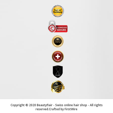
an:
Copyright © 2020 Beautyflair - Swiss online hair shop - All rights
reserved.Crafted by
FirstWire