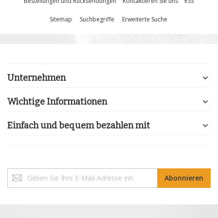
Bestellungen und Rücksendungen
Kontaktieren Sie uns
RSS
Sitemap
Suchbegriffe
Erweiterte Suche
Unternehmen
Wichtige Informationen
Einfach und bequem bezahlen mit
Melden
Abonnieren
Sie
sich
für
unseren
Newsletter