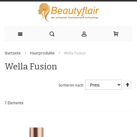
Zum
Startseite
Haarprodukte
Wella Fusion
Inhalt
Wella Fusion
springen
Ab
Sortieren nach
sor
7
Elemente