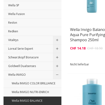
Wella SP
Wella Fusion
Revlon
Wella Invigo Balanc
Redken
Aqua Pure Purifyin
Shampoo 250ml
Vitalitys
CHF 14.18
CHF 18.90
Loreal Serie Expert
Schwarzkopf Bonacure
Nicht lieferbar
Goldwell Dualsenses
Wella INVIGO
Wella INVIGO COLOR BRILLIANCE
Wella INVIGO NUTRI-ENRICH
Wella INVIGO BALANCE