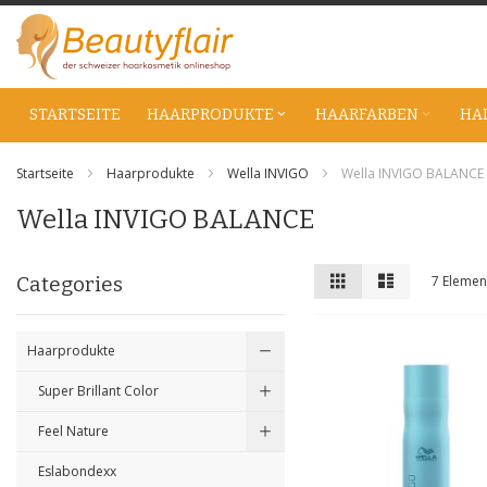
Zum
Inhalt
springen
STARTSEITE
HAARPRODUKTE
HAARFARBEN
HA
Startseite
Haarprodukte
Wella INVIGO
Wella INVIGO BALANCE
Wella INVIGO BALANCE
Anzeigen
Liste
Liste
Categories
7
Elemen
als
Haarprodukte
Super Brillant Color
Feel Nature
Eslabondexx