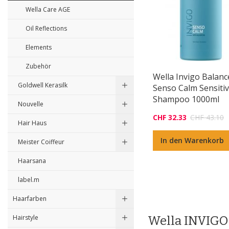
Wella Care AGE
Oil Reflections
Elements
Zubehör
Wella Invigo Balanc
Goldwell Kerasilk
Senso Calm Sensiti
Shampoo 1000ml
Nouvelle
CHF 32.33
CHF 43.10
Hair Haus
In den Warenkorb
Meister Coiffeur
Haarsana
label.m
Haarfarben
Hairstyle
Wella INVIG