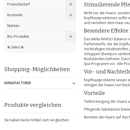
Stimulierende Pfl
Friseurbedarf
Nicht nur die Haare, sonder
Kosmetik
Kopfhautproblemen sollte e
und verleihen dem Haar ne
Marken
Besondere Effekte
Bio-Produkte
Das Wella INVIGO Balance r
Parfümstoffe, die die Kopf
% Sales %
reichhaltigen Inhaltsstoffe
Schuppen Shampoo verhindern
Rückständen befreien. Das t
Spa-Programm vor. Alle Pro
Shopping-Möglichkeiten
Vor- und Nachteil
Kopfhautprobleme lassen sic
MANUFACTURER
reinigen die Haare von Rücks
Vorteile
Tiefenreinigung der Haare 
Produkte vergleichen
Pflegende Substanzen biet
Bereiten die Haare auf das
Sie haben keine Artikel zum vergleichen.