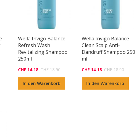
e
Wella Invigo Balance
Wella Invigo Balance
g
Refresh Wash
Clean Scalp Anti-
Revitalizing Shampoo
Dandruff Shampoo 250
250ml
ml
CHF 14.18
CHF 18.90
CHF 14.18
CHF 18.90
In den Warenkorb
In den Warenkorb