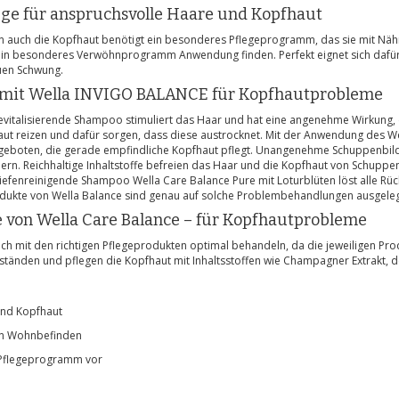
ege für anspruchsvolle Haare und Kopfhaut
n auch die Kopfhaut benötigt ein besonderes Pflegeprogramm, das sie mit Nährs
in besonderes Verwöhnprogramm Anwendung finden. Perfekt eignet sich dafür 
uen Schwung.
 mit Wella INVIGO BALANCE für Kopfhautprobleme
evitalisierende Shampoo stimuliert das Haar und hat eine angenehme Wirkung, 
haut reizen und dafür sorgen, dass diese austrocknet. Mit der Anwendung des
n geboten, die gerade empfindliche Kopfhaut pflegt. Unangenehme Schuppenbildu
. Reichhaltige Inhaltstoffe befreien das Haar und die Kopfhaut von Schuppen.
iefenreinigende Shampoo Wella Care Balance Pure mit Loturblüten löst alle Rü
dukte von Wella Balance sind genau auf solche Problembehandlungen ausgele
e von Wella Care Balance – für Kopfhautprobleme
h mit den richtigen Pflegeprodukten optimal behandeln, da die jeweiligen Pro
tänden und pflegen die Kopfhaut mit Inhaltsstoffen wie Champagner Extrakt, der 
und Kopfhaut
en Wohnbefinden
 Pflegeprogramm vor