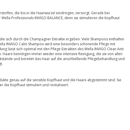
toffen, die bis in die Haarwurzel eindringen, versorgt. Gerade bei
Wella Professionals INVIGO BALANCE, denn sie stimulieren die Kopfhaut
die sich durch die Champagner Extrakte ergeben. Viele Shampoos enthalten
 Wella INVIGO Calm Shampoo wird eine besonders schonende Pflege mit
ng lässt sich optimal mit den Pflege Extrakten des Wella INVIGO Clean Anti
 Haare benötigen immer wieder eine intensive Reinigung, die sie von allen
ckstände und bereitet das Haar auf die anschließende Pflegebehandlung und
gt.
dukte genau auf die sensible Kopfhaut und die Haare abgestimmt sind. Sie
die Kopfhaut stimuliert und revitalisiert.