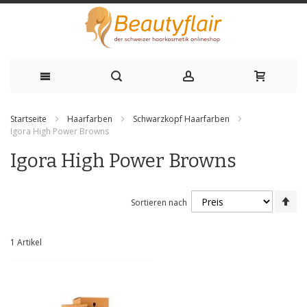
Zum
Startseite
Haarfarben
Schwarzkopf Haarfarben
Inhalt
Igora High Power Browns
springen
Igora High Power Browns
Ab
Sortieren nach
sor
1
Artikel