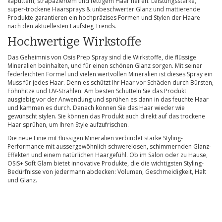
kaputtem, strapaziertem und fettigem Haar helfen. Leistungsstarke,
super-trockene Haarsprays & unbeschwerter Glanz und mattierende
Produkte garantieren ein hochpräzises Formen und Stylen der Haare
nach den aktuellesten Laufsteg Trends.
Hochwertige Wirkstoffe
Das Geheimnis von Osis Prep Spray sind die Wirkstoffe, die flüssige
Mineralien beinhalten, und für einen schönen Glanz sorgen. Mit seiner
federleichten Formel und vielen wertvollen Mineralien ist dieses Spray ein
Muss für jedes Haar. Denn es schützt Ihr Haar vor Schäden durch Bürsten,
Föhnhitze und UV-Strahlen. Am besten Schütteln Sie das Produkt
ausgiebig vor der Anwendung und sprühen es dann in das feuchte Haar
und kämmen es durch. Danach können Sie das Haar wieder wie
gewünscht stylen. Sie können das Produkt auch direkt auf das trockene
Haar sprühen, um Ihren Style aufzufrischen.
Die neue Linie mit flüssigen Mineralien verbindet starke Styling-
Performance mit aussergewöhnlich schwerelosen, schimmernden Glanz-
Effekten und einem natürlichen Haargefühl. Ob im Salon oder zu Hause,
OSiS+ Soft Glam bietet innovative Produkte, die die wichtigsten Styling-
Bedürfnisse von jedermann abdecken: Volumen, Geschmeidigkeit, Halt
und Glanz.