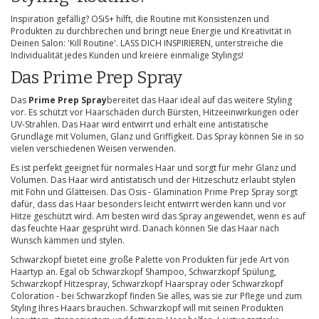
Inspiration gefällig? OSiS+ hilft, die Routine mit Konsistenzen und
Produkten zu durchbrechen und bringt neue Energie und Kreativität in
Deinen Salon: 'Kill Routine'. LASS DICH INSPIRIEREN, unterstreiche die
Individualität jedes Kunden und kreiere einmalige Stylings!
Das Prime Prep Spray
Das
Prime Prep Spray
bereitet das Haar ideal auf das weitere Styling
vor. Es schützt vor Haarschäden durch Bürsten, Hitzeeinwirkungen oder
UV-Strahlen. Das Haar wird entwirrt und erhält eine antistatische
Grundlage mit Volumen, Glanz und Griffigkeit. Das Spray können Sie in so
vielen verschiedenen Weisen verwenden.
Es ist perfekt geeignet für normales Haar und sorgt für mehr Glanz und
Volumen. Das Haar wird antistatisch und der Hitzeschutz erlaubt stylen
mit Föhn und Glätteisen. Das Osis - Glamination Prime Prep Spray sorgt
dafür, dass das Haar besonders leicht entwirrt werden kann und vor
Hitze geschützt wird. Am besten wird das Spray angewendet, wenn es auf
das feuchte Haar gesprüht wird. Danach können Sie das Haar nach
Wunsch kämmen und stylen.
Schwarzkopf bietet eine große Palette von Produkten für jede Art von
Haartyp an. Egal ob Schwarzkopf Shampoo, Schwarzkopf Spülung,
Schwarzkopf Hitzespray, Schwarzkopf Haarspray oder Schwarzkopf
Coloration - bei Schwarzkopf finden Sie alles, was sie zur Pflege und zum
Styling Ihres Haars brauchen. Schwarzkopf will mit seinen Produkten