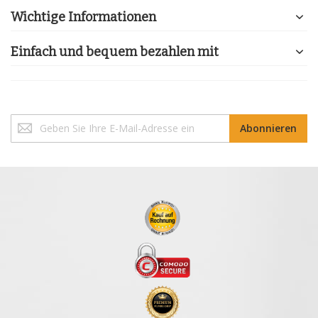
Wichtige Informationen
Einfach und bequem bezahlen mit
Melden
Abonnieren
Sie
sich
für
unseren
Newsletter
an: