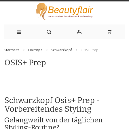
Zum
Startseite
Hairstyle
Schwarzkopf
OSIS+ Prep
Inhalt
OSIS+ Prep
springen
Schwarzkopf Osis+ Prep -
Vorbereitendes Styling
Gelangweilt von der täglichen
Styling-Routine?