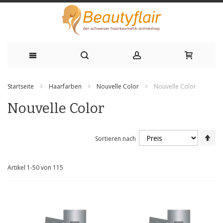
Zum
Startseite
Haarfarben
Nouvelle Color
Nouvelle Color
Inhalt
Nouvelle Color
springen
Ab
Sortieren nach
sor
Artikel
1
-
50
von
115