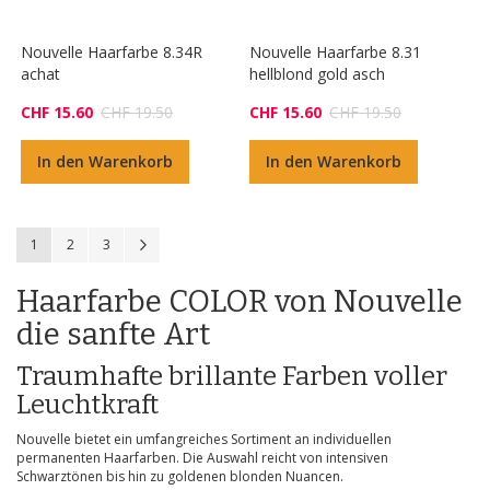
Nouvelle Haarfarbe 8.34R
Nouvelle Haarfarbe 8.31
achat
hellblond gold asch
CHF 15.60
CHF 19.50
CHF 15.60
CHF 19.50
In den Warenkorb
In den Warenkorb
Seite
Sie lesen gerade die Seite
Seite
Seite
Seite
Weiter
1
2
3
Haarfarbe COLOR von Nouvelle
die sanfte Art
Traumhafte brillante Farben voller
Leuchtkraft
Nouvelle bietet ein umfangreiches Sortiment an individuellen
permanenten Haarfarben. Die Auswahl reicht von intensiven
Schwarztönen bis hin zu goldenen blonden Nuancen.