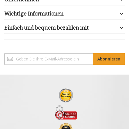
Wichtige Informationen
Einfach und bequem bezahlen mit
Melden
Abonnieren
Sie
sich
für
unseren
Newsletter
an: