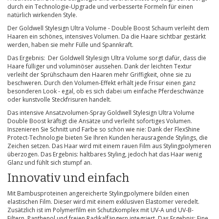
durch ein Technologie-Upgrade und verbesserte Formeln für einen
natürlich wirkenden Style.
Der Goldwell Stylesign Ultra Volume - Double Boost Schaum verleiht dem
Haaren ein schönes, intensives Volumen. Da die Haare sichtbar gestärkt
werden, haben sie mehr Fülle und Spannkraft.
Das Ergebnis: Der Goldwell Stylesign Ultra Volume sorgt dafür, dass die
Haare fülliger und voluminöser aussehen. Dank der leichten Textur
verleiht der Sprühschaum den Haaren mehr Griffigkeit, ohne sie zu
beschweren. Durch den Volumen-Effekt erhält jede Frisur einen ganz
besonderen Look - egal, ob es sich dabei um einfache Pferdeschwänze
oder kunstvolle Steckfrisuren handelt.
Das intensive Ansatzvolumen-Spray Goldwell Stylesign Ultra Volume
Double Boost kräftigt die Ansätze und verleiht sofortiges Volumen.
Inszenieren Sie Schnitt und Farbe so schön wie nie: Dank der FlexShine
Protect-Technologie bieten Sie Ihren Kunden herausragende Stylings, die
Zeichen setzen. Das Haar wird mit einem rauen Film aus Stylingpolymeren
überzogen. Das Ergebnis: haltbares Styling, jedoch hat das Haar wenig
Glanz und fühlt sich stumpf an.
Innovativ und einfach
Mit Bambusproteinen angereicherte Stylingpolymere bilden einen
elastischen Film. Dieser wird mit einem exklusiven Elastomer veredelt.
Zusätzlich ist im Polymerfilm ein Schutzkomplex mit UV-A und UV-B-
Filtern, Panthenol und freien Radikalfängern integriert. Das Ergebnis: Eine