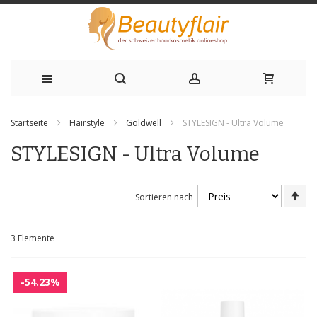
Zum
Startseite
Hairstyle
Goldwell
STYLESIGN - Ultra Volume
Inhalt
STYLESIGN - Ultra Volume
springen
Ab
Sortieren nach
sor
3
Elemente
-54.23%