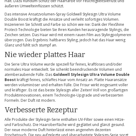
Halt. Dazu Rundum-Schutz der Haarfarbe vor Feuchtigkeitsverlust und
äußeren Umwelteinflüssen schützt.
Das intensive Ansatzvolumen-Spray Goldwell Stylesign Ultra Volume
Double Boost kräftigt die Ansätze und verleiht sofortiges Volumen.
Inszenieren Sie Schnitt und Farbe so schön wie nie: Dank der FlexShine
Protect-Technologie bieten Sie Ihren Kunden herausragende Stylings, die
Zeichen setzen. Das Haar wird mit einem rauen Film aus Stylingpolymeren
überzogen. Das Ergebnis: haltbares Styling, jedoch hat das Haar wenig
Glanz und fühlt sich stumpf an.
Nie wieder plattes Haar
Die Serie Ultra Volume wurde speziell für feines, kraftloses und/oder
normales Haar entwickelt. Sie schenkt beeindruckende Volumen und
atemberaubende Fülle. Das
Goldwell Stylesign Ultra Volume Double
Boost
kräftigt feines, schlaffes Haar vom Ansatz an. Platte Haaransätze
werden voluminöser und erhalten Fülle. Die Frisur wirkt insgesamt voller
und kräftiger. Es ist das beste Stylesign aller Zeiten! Voll von großartigen
Produktinnovationen, einem Technologie-Upgrade und verbesserten
Formeln. Der Duft ist modern.
Verbesserte Rezeptur
Alle Produkte der Stylesign-Serie enthalten UV-Filter sowie einen Hitze-
und Farbschutz. Die Haaroberfläche wird geglättet und glänzt gesund.
Der neue moderne Duft hinterlässt einen angenehm dezenten
Frischetouch. Die neu aufgelegte und überarbeitete Stylesign-Serie sorgt