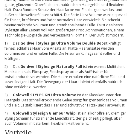
glatte, glänzende Oberfläche mit natürlichem Haargefühl und flexiblem
Halt. Dazu Rundum-Schutz der Haarfarbe vor Feuchtigkeitsverlust und
äußeren Umwelteinflüssen schützt. Die Serie Ultra Volume wurde speziell
für feines, kraftloses und/oder normales Haar entwickelt. Sie schenkt
beeindruckende Volumen und atemberaubende Fülle. Es ist das beste
Stylesign aller Zeiten! Voll von großartigen Produktinnovationen, einem
Technologie-Upgrade und verbesserten Formeln. Der Duft ist modern.
1) Das
Goldwell Stylesign Ultra Volume Double Boost
kräftigt
feines, schlaffes Haar vom Ansatz an. Platte Haaransätze werden
voluminöser und erhalten Fülle. Die Frisur wirkt insgesamt voller und
kräftiger.
2) Das
Goldwell Stylesign Naturally Full
ist ein wahres Multitalent.
Man kann es als Fönspray, Finishspray oder als Auffrischer für
zwischendurch verwenden. Die Haare erhalten eine natürliche Fülle und
zuverlässigen Halt. Die Bewegung der Haare bleibt ebenfalls natürlich
ohne verklebt zu werden.
3)
Goldwell STYLESIGN Ultra Volume
ist der Klassiker unter den
Haargels. Das schnell-trocknende Gelee sorgt für grenzenloses Volumen
und Halt. Es stabilisiert das Haar und schützt vor Hitze- und Farbverlust.
4)
Goldwell Stylesign Glamour Whip
ist ein alkoholfreier, cremiger
Styling Schaum für strahlende Leuchtkraft, der gleichzeitig pflegt, aber
auch Volumen mit starkem, flexiblem Halt verleiht.
Vorteile