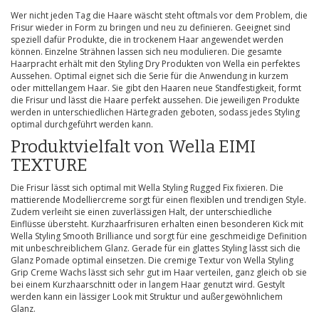
Wer nicht jeden Tag die Haare wäscht steht oftmals vor dem Problem, die
Frisur wieder in Form zu bringen und neu zu definieren. Geeignet sind
speziell dafür Produkte, die in trockenem Haar angewendet werden
können. Einzelne Strähnen lassen sich neu modulieren. Die gesamte
Haarpracht erhält mit den Styling Dry Produkten von Wella ein perfektes
Aussehen. Optimal eignet sich die Serie für die Anwendung in kurzem
oder mittellangem Haar. Sie gibt den Haaren neue Standfestigkeit, formt
die Frisur und lässt die Haare perfekt aussehen. Die jeweiligen Produkte
werden in unterschiedlichen Härtegraden geboten, sodass jedes Styling
optimal durchgeführt werden kann.
Produktvielfalt von Wella EIMI
TEXTURE
Die Frisur lässt sich optimal mit Wella Styling Rugged Fix fixieren. Die
mattierende Modelliercreme sorgt für einen flexiblen und trendigen Style.
Zudem verleiht sie einen zuverlässigen Halt, der unterschiedliche
Einflüsse übersteht. Kurzhaarfrisuren erhalten einen besonderen Kick mit
Wella Styling Smooth Brilliance und sorgt für eine geschmeidige Definition
mit unbeschreiblichem Glanz. Gerade für ein glattes Styling lässt sich die
Glanz Pomade optimal einsetzen. Die cremige Textur von Wella Styling
Grip Creme Wachs lässt sich sehr gut im Haar verteilen, ganz gleich ob sie
bei einem Kurzhaarschnitt oder in langem Haar genutzt wird. Gestylt
werden kann ein lässiger Look mit Struktur und außergewöhnlichem
Glanz.