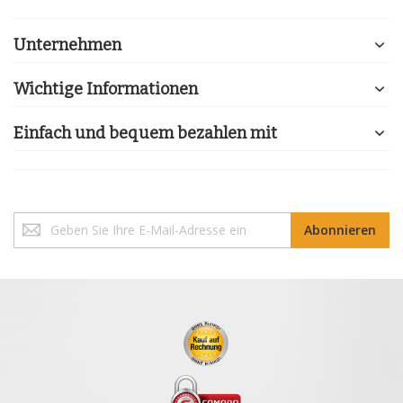
Unternehmen
Wichtige Informationen
Einfach und bequem bezahlen mit
Melden
Abonnieren
Sie
sich
für
unseren
Newsletter
an: