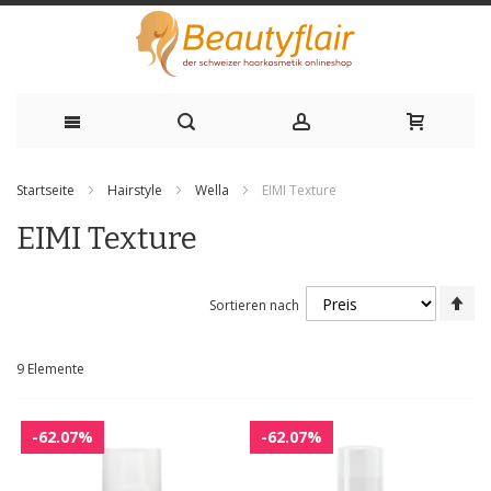
Zum
Startseite
Hairstyle
Wella
EIMI Texture
Inhalt
EIMI Texture
springen
Ab
Sortieren nach
sor
9
Elemente
-62.07%
-62.07%