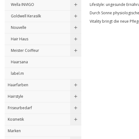
Wella INVIGO
Lifestyle: ungesunde Ernähr
Durch Sonne physiologische
Goldwell Kerasilk
Vitality bringt die neue Pfle
Nouvelle
Hair Haus
Meister Coiffeur
Haarsana
label.m
Haarfarben
Hairstyle
Friseurbedarf
Kosmetik
Marken