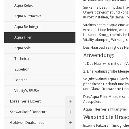
Aqua Relax
Sie kenne bestimmt das Tradi
Umwelt gewidmet und konzen
Aqua Nutriactive
Kurort in Italien, für seine P
Vitalitys hat mit Aqua eine 
Aqua Re-Integra
wird das Haar leiden, wie d
bekannt: Smog, chemische Be
Aqua Filler
Vitality plumping Wirkung, d
Das Haarbad reinigt das Haa
Aqua Sole
Anwendung:
Technica
1. Das Haar wird mit dem 
Zubehör
2. Eine walnussgroße Menge
So gibt Vialitys Aqua Filler
For Man
pflanzlicher Herkunft und h
und Glanz. Strapazierte Haa
Vitality's EPURA
Das Aqua Filler Mousse sche
Loreal Serie Expert
Ausspülen.
Aqua Filler verleiht langwe
Schwarzkopf Bonacure
Was sind die Ursa
Goldwell Dualsenses
Externe Faktoren: Smog, che