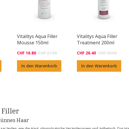
Vitalitys Aqua Filler
Vitalitys Aqua Filler
Mousse 150ml
Treatment 200ml
CHF 16.80
CHF 21.00
CHF 26.40
CHF 33.00
In den Warenkorb
In den Warenkorb
 Filler
 dünnes Haar
Haar leiden, wie die Haut, physiologische Veränderungen und ästhetisch. Das Ha