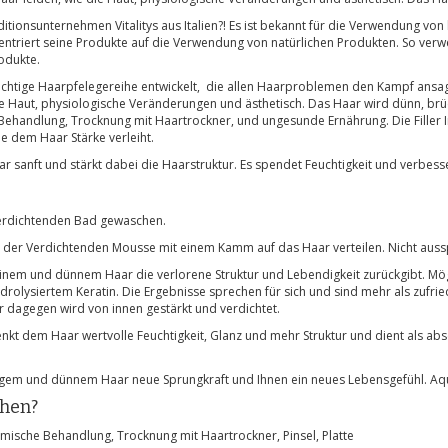
tionsunternehmen Vitalitys aus Italien?! Es ist bekannt für die Verwendung von h
triert seine Produkte auf die Verwendung von natürlichen Produkten. So verwe
rodukte.
wichtige Haarpfelegereihe entwickelt, die allen Haarproblemen den Kampf ansagt
ie Haut, physiologische Veränderungen und ästhetisch. Das Haar wird dünn, brü
handlung, Trocknung mit Haartrockner, und ungesunde Ernährung. Die Filler Int
ie dem Haar Stärke verleiht.
r sanft und stärkt dabei die Haarstruktur. Es spendet Feuchtigkeit und verbe
Verdichtenden Bad gewaschen.
 der Verdichtenden Mousse mit einem Kamm auf das Haar verteilen. Nicht auss
 feinem und dünnem Haar die verlorene Struktur und Lebendigkeit zurückgibt. Mög
ydrolysiertem Keratin. Die Ergebnisse sprechen für sich und sind mehr als zufri
r dagegen wird von innen gestärkt und verdichtet.
nkt dem Haar wertvolle Feuchtigkeit, Glanz und mehr Struktur und dient als ab
iligem und dünnem Haar neue Sprungkraft und Ihnen ein neues Lebensgefühl. Aq
chen?
mische Behandlung, Trocknung mit Haartrockner, Pinsel, Platte