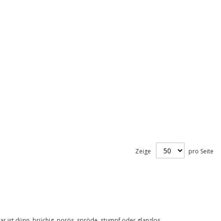
Zeige
pro Seite
ar ist dünn, brüchig, porös, spröde, stumpf oder glanzlos.