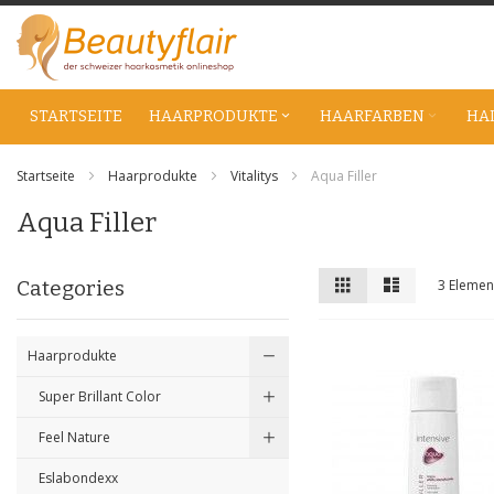
Zum
Inhalt
springen
STARTSEITE
HAARPRODUKTE
HAARFARBEN
HA
Startseite
Haarprodukte
Vitalitys
Aqua Filler
Aqua Filler
Anzeigen
Liste
Liste
Categories
3
Elemen
als
Haarprodukte
Super Brillant Color
Feel Nature
Eslabondexx