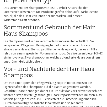
für jeden Haartyp
Das Sortiment der Shampoos von HS-HC erfüllt Ansprüche der
unterschiedlichsten Art. Die Produkte greifen dabei auf Haarbausteine
zurück, die das Haar von innen heraus stärken und dessen
Widerstandskraft erhöhen.
Sortiment und Gebrauch der Hair
Haus Shampoos
Die Shampoos sind in den verschiedensten Varianten erhältlich. Sie
versprechen Pflege und Reinigung für colorierte oder auch stark
strapazierte Haare. Ebenso profitiert eine Haarpracht, der es an Fülle
fehlt, von einem speziellen Volumenshampoo. Des Weiteren bietet HS-HC
ein innovatives Silvershampoo an, welches blondierte Haare von einem
unschönen Gelbstich befreit.
Vor- und Nachteile der Hair Haus
Shampoos
Um von einer optimalen Pflegewirkung zu profitieren, müssen die
Eigenschaften des Shampoos auf die Haare abgestimmt werden.
Gefärbte Haare benötigen daher ein Produkt das vor Farbverlust schützt,
während strapazierte, geschädigte Haare repariert werden müssen. Das
vielseitige Angebot von HS-HC erleichtert die Entscheidung erheblich.
Durch hochwertige pflanzliche Inhaltstoffe und sogenannte