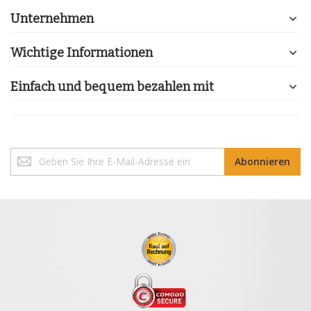
Unternehmen
Wichtige Informationen
Einfach und bequem bezahlen mit
Melden
Abonnieren
Sie
sich
für
unseren
Newsletter
an: