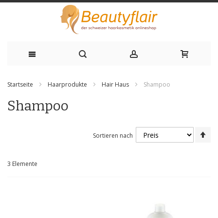
Zum
Startseite
Haarprodukte
Hair Haus
Shampoo
Inhalt
Shampoo
springen
Ab
Sortieren nach
sor
3
Elemente