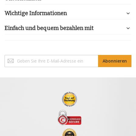
Wichtige Informationen
Einfach und bequem bezahlen mit
Melden
Abonnieren
Sie
sich
für
unseren
Newsletter
an: