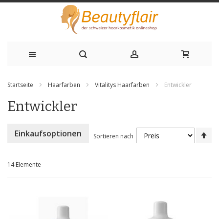
Zum
Startseite
Haarfarben
Vitalitys Haarfarben
Entwickler
Inhalt
Entwickler
springen
Ab
Einkaufsoptionen
Sortieren nach
sor
14
Elemente