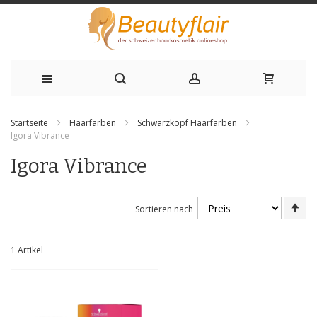
Zum
Startseite
Haarfarben
Schwarzkopf Haarfarben
Inhalt
Igora Vibrance
springen
Igora Vibrance
Ab
Sortieren nach
sor
1
Artikel