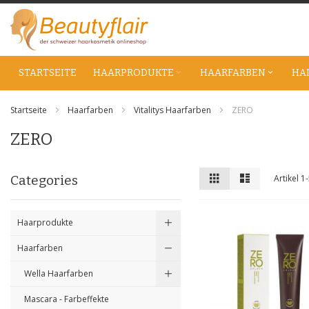
Zum
Inhalt
springen
STARTSEITE
HAARPRODUKTE
HAARFARBEN
HA
Startseite
Haarfarben
Vitalitys Haarfarben
ZERO
ZERO
Anzeigen
Liste
Liste
Categories
Artikel
1
-
als
Haarprodukte
Haarfarben
Wella Haarfarben
Mascara - Farbeffekte