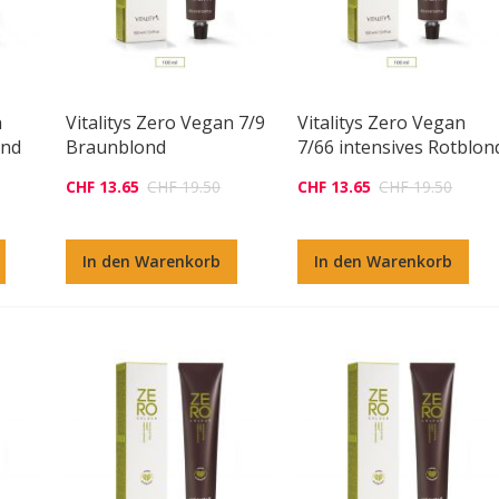
n
Vitalitys Zero Vegan 7/9
Vitalitys Zero Vegan
ond
Braunblond
7/66 intensives Rotblon
CHF 13.65
CHF 19.50
CHF 13.65
CHF 19.50
In den Warenkorb
In den Warenkorb