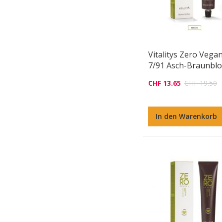
Vitalitys Zero Vega
7/91 Asch-Braunbl
CHF 13.65
CHF 19.50
In den Warenkorb