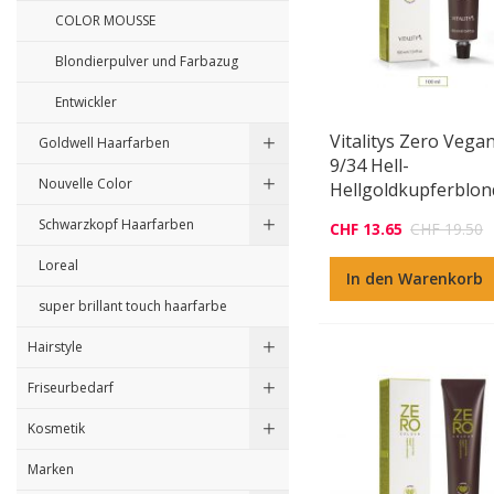
COLOR MOUSSE
Blondierpulver und Farbazug
Entwickler
Vitalitys Zero Vega
Goldwell Haarfarben
9/34 Hell-
Nouvelle Color
Hellgoldkupferblon
Schwarzkopf Haarfarben
CHF 13.65
CHF 19.50
Loreal
In den Warenkorb
super brillant touch haarfarbe
Hairstyle
Friseurbedarf
Kosmetik
Marken