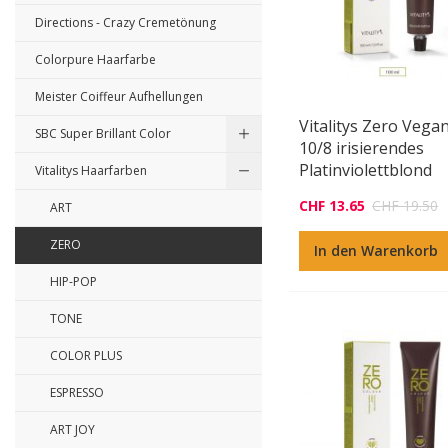
Directions - Crazy Cremetönung
Colorpure Haarfarbe
Meister Coiffeur Aufhellungen
Vitalitys Zero Vega
SBC Super Brillant Color
10/8 irisierendes
Platinviolettblond
Vitalitys Haarfarben
CHF 13.65
CHF 19.50
ART
ZERO
In den Warenkorb
HIP-POP
TONE
COLOR PLUS
ESPRESSO
ART JOY