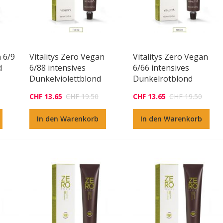
n 6/9
Vitalitys Zero Vegan
Vitalitys Zero Vegan
d
6/88 intensives
6/66 intensives
Dunkelviolettblond
Dunkelrotblond
CHF 13.65
CHF 19.50
CHF 13.65
CHF 19.50
In den Warenkorb
In den Warenkorb