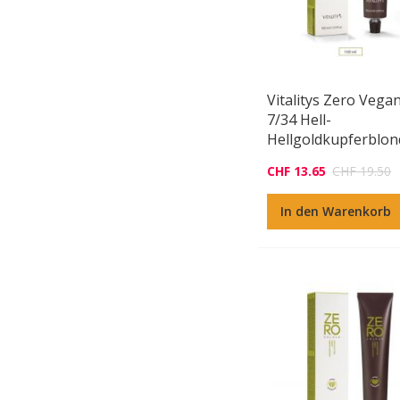
Vitalitys Zero Vega
7/34 Hell-
Hellgoldkupferblon
CHF 13.65
CHF 19.50
In den Warenkorb