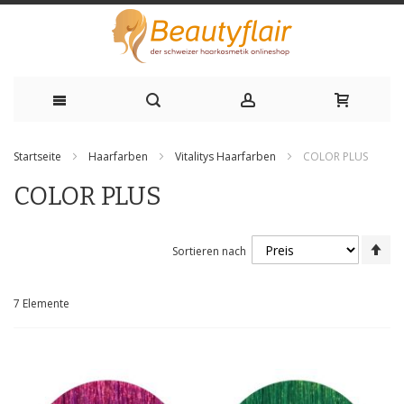
Zum
Startseite
Haarfarben
Vitalitys Haarfarben
COLOR PLUS
Inhalt
COLOR PLUS
springen
Ab
Sortieren nach
sor
7
Elemente