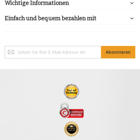
Wichtige Informationen
Einfach und bequem bezahlen mit
Melden
Abonnieren
Sie
sich
für
unseren
Newsletter
an: