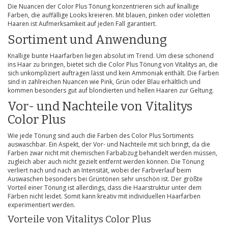
Die Nuancen der Color Plus Tönung konzentrieren sich auf knallige
Farben, die auffällige Looks kreieren. Mit blauen, pinken oder violetten
Haaren ist Aufmerksamkeit auf jeden Fall garantiert.
Sortiment und Anwendung
Knallige bunte Haarfarben liegen absolut im Trend. Um diese schonend
ins Haar zu bringen, bietet sich die Color Plus Tönung von Vitalitys an, die
sich unkompliziert auftragen lässt und kein Ammoniak enthält. Die Farben
sind in zahlreichen Nuancen wie Pink, Grün oder Blau erhältlich und
kommen besonders gut auf blondierten und hellen Haaren zur Geltung.
Vor- und Nachteile von Vitalitys
Color Plus
Wie jede Tönung sind auch die Farben des Color Plus Sortiments
auswaschbar. Ein Aspekt, der Vor- und Nachteile mit sich bringt, da die
Farben zwar nicht mit chemischen Farbabzug behandelt werden müssen,
zugleich aber auch nicht gezielt entfernt werden können. Die Tönung
verliert nach und nach an Intensität, wobei der Farbverlauf beim
Auswaschen besonders bei Grüntönen sehr unschön ist. Der größte
Vorteil einer Tönung ist allerdings, dass die Haarstruktur unter dem
Färben nicht leidet. Somit kann kreativ mit individuellen Haarfarben
experimentiert werden.
Vorteile von Vitalitys Color Plus