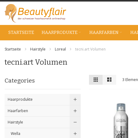
Zum
Inhalt
springen
STARTSEITE
HAARPRODUKTE
HAARFARBEN
HA
Startseite
Hairstyle
Loreal
tecni.art Volumen
tecni.art Volumen
Anzeigen
Liste
Liste
Categories
3
Elemen
als
Haarprodukte
Haarfarben
Hairstyle
Wella