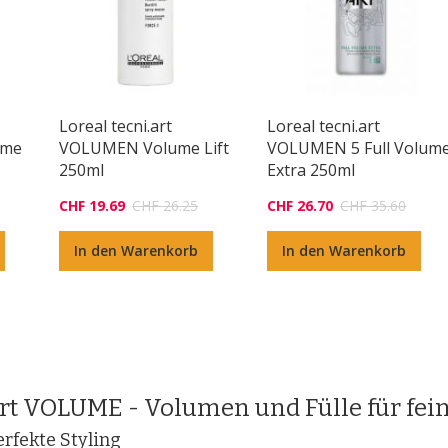
Loreal tecni.art
Loreal tecni.art
ume
VOLUMEN Volume Lift
VOLUMEN 5 Full Volum
250ml
Extra 250ml
CHF 19.69
CHF 26.25
CHF 26.70
CHF 35.60
In den Warenkorb
In den Warenkorb
.art VOLUME - Volumen und Fülle für fei
rfekte Styling