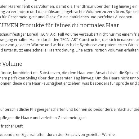
len Haaren fehlt das Volumen, damit die Trendfrisur über den Tag hinweg ein
ing zu verändern und das mühsam eingebrachte Volumen zu zerstören. Spezielle
n für Geschmeidigkeit und Glanz, für ein natürliches und perfektes Aussehen.
VOLUMEN Produkte für feines du normales Haar
chaumfestiger Loreal TECNI ART Full Volume verzaubert nicht nur mit einem frisc
Bewegung erhalten Haare durch den TECNI ART Constructor, der sich in nassem 
satz von gezielter Wärme und wirkt durch die Symbiose von patentierten Wirks
nd unterstützt eine schnelle Haartrocknung. Eine extra Portion Volumen erhalten
e Volume
uftnote, kombiniert mit Substanzen, die dem Haar vom Ansatz bis in die Spitzen 
em perfekten Styling über den gesamten Tag hinweg. Um die Haare nicht unnöti
önnen diese dem Haar Feuchtigkeit entziehen, was besonders für spröde und b
 unterschiedliche Pflegeeigenschaften und können so besonders einfach auf 
 pflegen die Haare und verleihen Geschmeidigkeit
frischer Duft
 besonderen Eigenschaften durch den Einsatz von gezielter Wärme