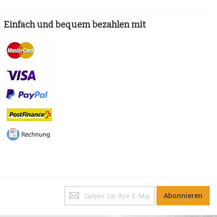
Einfach und bequem bezahlen mit
Melden
Abonnieren
Sie
sich
für