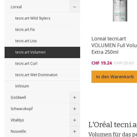
Loreal
tecni.art Wild Stylers
tecni.art Fix
Loreal tecni.art
tecni.art Liss
VOLUMEN Full Vol
Extra 250ml
tecni.art Volumen
CHF 19.24
CHF 25.65
tecni.art Curl
tecni.art Wet Dominaton
In den Warenkorb
Infinium
Goldwell
Schwarzkopf
Vitalitys
L'Oréal tecni
Nouvelle
Volumen für das pe