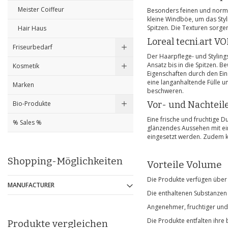
Meister Coiffeur
Besonders feinen und norma
kleine Windböe, um das Styl
Spitzen. Die Texturen sorge
Hair Haus
Loreal tecni.art 
Friseurbedarf
Der Haarpflege- und Stylings
Ansatz bis in die Spitzen. 
Kosmetik
Eigenschaften durch den Ein
eine langanhaltende Fülle u
Marken
beschweren.
Bio-Produkte
Vor- und Nachteil
Eine frische und fruchtige D
% Sales %
glänzendes Aussehen mit ein
eingesetzt werden. Zudem k
Shopping-Möglichkeiten
Vorteile Volume
Die Produkte verfügen über
MANUFACTURER
Die enthaltenen Substanzen
Angenehmer, fruchtiger und 
Die Produkte entfalten ihre
Produkte vergleichen