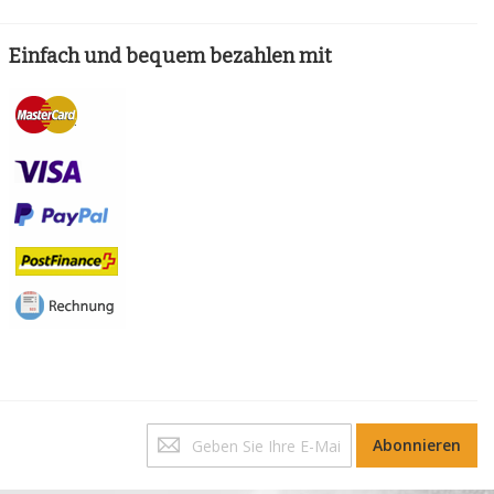
Einfach und bequem bezahlen mit
Melden
Abonnieren
Sie
sich
für