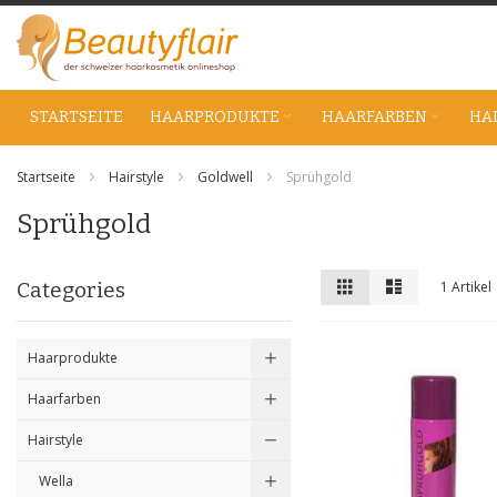
Zum
Inhalt
springen
STARTSEITE
HAARPRODUKTE
HAARFARBEN
HA
Startseite
Hairstyle
Goldwell
Sprühgold
Sprühgold
Anzeigen
Liste
Liste
Categories
1
Artikel
als
Haarprodukte
Haarfarben
Hairstyle
Wella