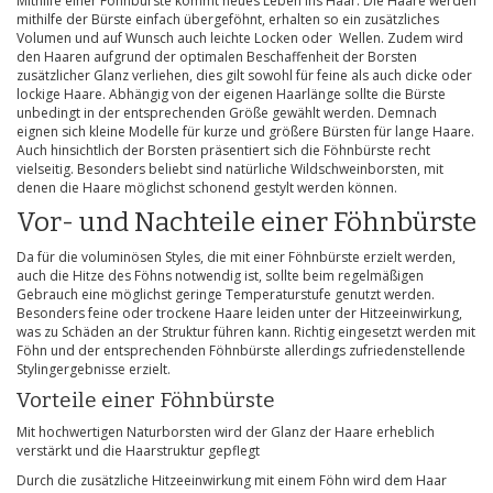
Mithilfe einer Föhnbürste kommt neues Leben ins Haar. Die Haare werden
mithilfe der Bürste einfach übergeföhnt, erhalten so ein zusätzliches
Volumen und auf Wunsch auch leichte Locken oder Wellen. Zudem wird
den Haaren aufgrund der optimalen Beschaffenheit der Borsten
zusätzlicher Glanz verliehen, dies gilt sowohl für feine als auch dicke oder
lockige Haare. Abhängig von der eigenen Haarlänge sollte die Bürste
unbedingt in der entsprechenden Größe gewählt werden. Demnach
eignen sich kleine Modelle für kurze und größere Bürsten für lange Haare.
Auch hinsichtlich der Borsten präsentiert sich die Föhnbürste recht
vielseitig. Besonders beliebt sind natürliche Wildschweinborsten, mit
denen die Haare möglichst schonend gestylt werden können.
Vor- und Nachteile einer Föhnbürste
Da für die voluminösen Styles, die mit einer Föhnbürste erzielt werden,
auch die Hitze des Föhns notwendig ist, sollte beim regelmäßigen
Gebrauch eine möglichst geringe Temperaturstufe genutzt werden.
Besonders feine oder trockene Haare leiden unter der Hitzeeinwirkung,
was zu Schäden an der Struktur führen kann. Richtig eingesetzt werden mit
Föhn und der entsprechenden Föhnbürste allerdings zufriedenstellende
Stylingergebnisse erzielt.
Vorteile einer Föhnbürste
Mit hochwertigen Naturborsten wird der Glanz der Haare erheblich
verstärkt und die Haarstruktur gepflegt
Durch die zusätzliche Hitzeeinwirkung mit einem Föhn wird dem Haar