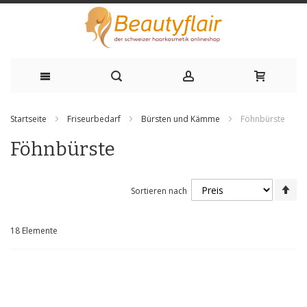
Zum
Startseite
Friseurbedarf
Bürsten und Kämme
Föhnbürste
Inhalt
Föhnbürste
springen
Ab
Sortieren nach
sor
18
Elemente