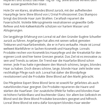
Repariert und schützt das Haar Tag für Tag. Shine Blonde verleiht dem
Haar aussergewöhnlichen Glanz.
Hole Dir ein klares, strahlendes Blond zurück, mit der aufhellenden
Haarpflege Serie Shine Blond von L'Oréal Professionnel. Das Shampoo
bringt das blonde Haar zum Strahlen. Ceraflash repariert die
Faserschicht. Violette Mikropigmente neutralisieren ungewollte Gelb-
Reflexe und Anti-Kalkwirkstoffe schützen vor hartem Wasser und
Ablagerungen.
Die langjährige Erfahrung von Loreal ist auf den Gründer Eugène Schueller
zurück zu führen. Angefangen hat alles mit seinen selbst gemixten
Tinkturen und Haarfärbemitteln, die er in Paris verkaufte. Heute ist Loreal
weltweit Marktführer in Sachen Kosmetik und Haarpflege. Loreals
Produkte reichen von Kosmetik bis Haarpflege und der Kreativität für den
eigenen Look sind hier keine Grenzen gesetzt. Das Ziel ist es innovative zu
sein und Trends zu setzen. Ein Trend war die Haarfarbe Blond schon
immer. Jede Frau hatte irgendwann den Wunsch schönes, langes, blondes
Haar zu haben. Doch dieses schöne, lange, blonde Haar zieht leider eine
reichhaltige Pflege nach sich. Loreal hat daher die Blondpflege
revolutioniert und die Produkte Shine Blond auf den Markt gebracht.
Die Pflegelinie Expert Shine Blond Serie ist sowohl für gefärbtes als auch
naturblondes Haar geeignet. Die Produkte reparieren die Haare und
stärken die Haarfaser. Der zusätzliche Effekt für helles und blondes Haar
ist höhere Farbbrillianz und leuchtender Glanz. Vor allem bei Gelbstich im
Blond sind die Shine Blond Produkte besonders geeignet und hilfreich.
Loreal Shine Blond ist extra dafür konzipiert blondes Haar wieder