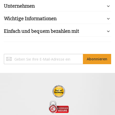
Unternehmen
Wichtige Informationen
Einfach und bequem bezahlen mit
Melden
Abonnieren
Sie
sich
für
unseren
Newsletter
an: