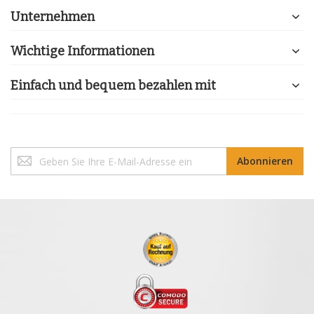
Unternehmen
Wichtige Informationen
Einfach und bequem bezahlen mit
Melden
Abonnieren
Sie
sich
für
unseren
Newsletter
an: