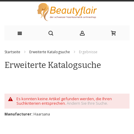
Zum
Startseite
Erweiterte Katalogsuche
Ergebnisse
Inhalt
Erweiterte Katalogsuche
springen
Es konnten keine Artikel gefunden werden, die Ihren
Suchkriterien entsprechen.
Ändern Sie Ihre Suche.
Manufacturer:
Haarsana