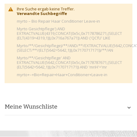
Ihre Suche ergab keine Treffer.
Verwandte Suchbegriffe
myrto – Bio Repair Haar Conditioner Leave-in
Myrto Gesichtpflege') AND
EXTRACTVALUE(4319,CONCAT(0x5c,0x7178786271,(SELECT
(ELT(4319=4319,1))),0x716a767a71)) AND ('QCfU' LIKE
Myrto/**/Gesichtpflege)/**/AND/**/EXTRACTVALUE(5642,CONCAT
(SELECT/**/(ELT(5642=5642,1))),0x7170717171))/**/AN
Myrto/**/Gesichtpflege' AND
EXTRACTVALUE(5642,CONCAT(0x5c,0x7178787671,(SELECT
(ELT(5642=5642,1))),0x7170717171)) AND 'mriH'='mr
myrto+–+Bio+Repair+Haar+Conditioner+Leave-in
Meine Wunschliste