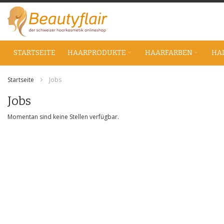
Zum
Inhalt
springen
STARTSEITE
HAARPRODUKTE
HAARFARBEN
HA
Startseite
Jobs
Jobs
Momentan sind keine Stellen verfügbar.