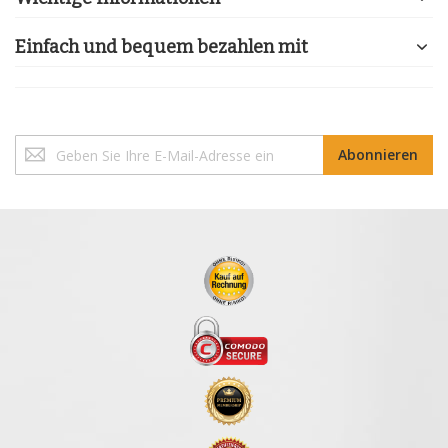
Einfach und bequem bezahlen mit
Melden
Abonnieren
Sie
sich
für
unseren
Newsletter
an: