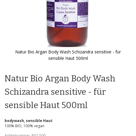
Natur Bio Argan Body Wash Schizandra sensitive - für
sensible Haut 500ml
Zum
Anfang
der
Natur Bio Argan Body Wash
Bildgalerie
springen
Schizandra sensitive - für
sensible Haut 500ml
bodywash, sensible Haut
100% BIO, 100% vegan
Artikelnummer
B02.500