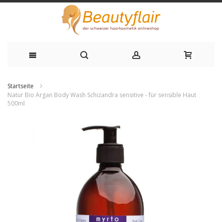
Zum
Startseite
Inhalt
Natur Bio Argan Body Wash Schizandra sensitive - für sensible Haut
500ml
springen
Zum
Ende
der
Bildgalerie
springen