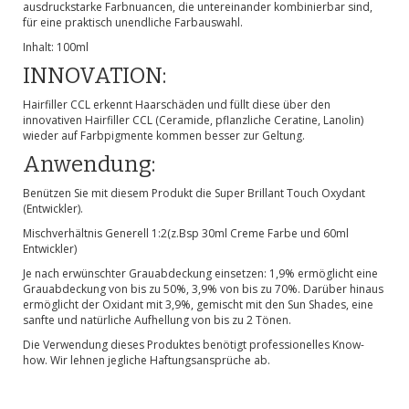
ausdruckstarke Farbnuancen, die untereinander kombinierbar sind,
für eine praktisch unendliche Farbauswahl.
Inhalt: 100ml
INNOVATION:
Hairfiller CCL erkennt Haarschäden und füllt diese über den
innovativen Hairfiller CCL (Ceramide, pflanzliche Ceratine, Lanolin)
wieder auf Farbpigmente kommen besser zur Geltung.
Anwendung:
Benützen Sie mit diesem Produkt die Super Brillant Touch Oxydant
(Entwickler).
Mischverhältnis Generell 1:2(z.Bsp 30ml Creme Farbe und 60ml
Entwickler)
Je nach erwünschter Grauabdeckung einsetzen: 1,9% ermöglicht eine
Grauabdeckung von bis zu 50%, 3,9% von bis zu 70%. Darüber hinaus
ermöglicht der Oxidant mit 3,9%, gemischt mit den Sun Shades, eine
sanfte und natürliche Aufhellung von bis zu 2 Tönen.
Die Verwendung dieses Produktes benötigt professionelles Know-
how. Wir lehnen jegliche Haftungsansprüche ab.