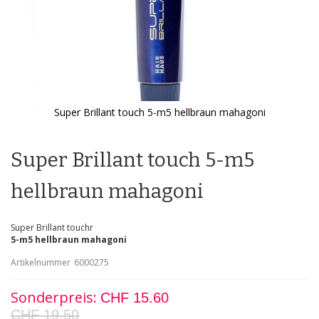
Super Brillant touch 5-m5 hellbraun mahagoni
Zum
Anfang
der
Super Brillant touch 5-m5
Bildgalerie
springen
hellbraun mahagoni
Super Brillant touchr
5-m5 hellbraun mahagoni
Artikelnummer
6000275
Sonderpreis
CHF 15.60
CHF 19.50