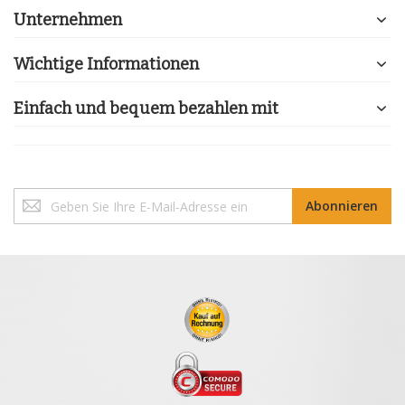
Unternehmen
Wichtige Informationen
Einfach und bequem bezahlen mit
Melden
Abonnieren
Sie
sich
für
unseren
Newsletter
an: