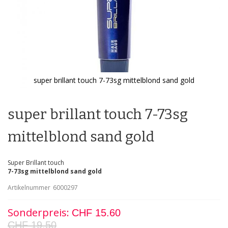
super brillant touch 7-73sg mittelblond sand gold
Zum
Anfang
der
super brillant touch 7-73sg
Bildgalerie
springen
mittelblond sand gold
Super Brillant touch
7-73sg mittelblond sand gold
Artikelnummer
6000297
Sonderpreis
CHF 15.60
CHF 19.50