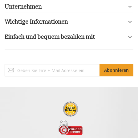
Unternehmen
Wichtige Informationen
Einfach und bequem bezahlen mit
Melden
Abonnieren
Sie
sich
für
unseren
Newsletter
an: