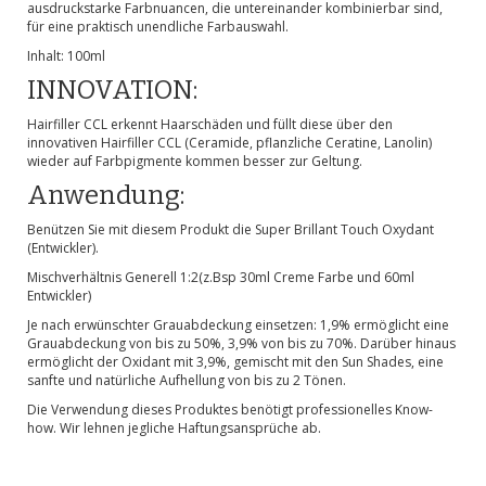
ausdruckstarke Farbnuancen, die untereinander kombinierbar sind,
für eine praktisch unendliche Farbauswahl.
Inhalt: 100ml
INNOVATION:
Hairfiller CCL erkennt Haarschäden und füllt diese über den
innovativen Hairfiller CCL (Ceramide, pflanzliche Ceratine, Lanolin)
wieder auf Farbpigmente kommen besser zur Geltung.
Anwendung:
Benützen Sie mit diesem Produkt die Super Brillant Touch Oxydant
(Entwickler).
Mischverhältnis Generell 1:2(z.Bsp 30ml Creme Farbe und 60ml
Entwickler)
Je nach erwünschter Grauabdeckung einsetzen: 1,9% ermöglicht eine
Grauabdeckung von bis zu 50%, 3,9% von bis zu 70%. Darüber hinaus
ermöglicht der Oxidant mit 3,9%, gemischt mit den Sun Shades, eine
sanfte und natürliche Aufhellung von bis zu 2 Tönen.
Die Verwendung dieses Produktes benötigt professionelles Know-
how. Wir lehnen jegliche Haftungsansprüche ab.