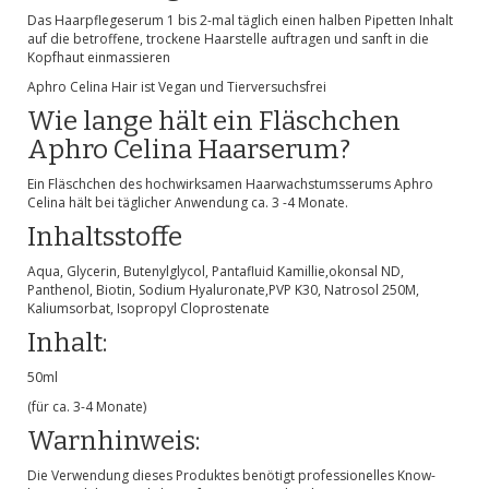
Das Haarpflegeserum 1 bis 2-mal täglich einen halben Pipetten Inhalt
auf die betroffene, trockene Haarstelle auftragen und sanft in die
Kopfhaut einmassieren
Aphro Celina Hair ist Vegan und Tierversuchsfrei
Wie lange hält ein Fläschchen
Aphro Celina Haarserum?
Ein Fläschchen des hochwirksamen Haarwachstumsserums Aphro
Celina hält bei täglicher Anwendung ca. 3 -4 Monate.
Inhaltsstoffe
Aqua, Glycerin, Butenylglycol, Pantafluid Kamillie,okonsal ND,
Panthenol, Biotin, Sodium Hyaluronate,PVP K30, Natrosol 250M,
Kaliumsorbat, Isopropyl Cloprostenate
Inhalt:
50ml
(für ca. 3-4 Monate)
Warnhinweis:
Die Verwendung dieses Produktes benötigt professionelles Know-