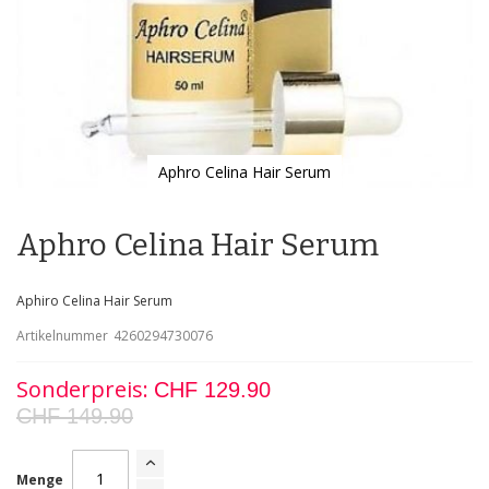
Aphro Celina Hair Serum
Zum
Anfang
der
Aphro Celina Hair Serum
Bildgalerie
springen
Aphiro Celina Hair Serum
Artikelnummer
4260294730076
Sonderpreis
CHF 129.90
CHF 149.90
Menge