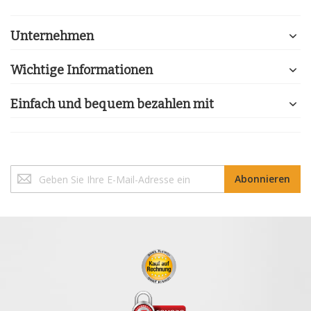
Unternehmen
Wichtige Informationen
Einfach und bequem bezahlen mit
Melden
Abonnieren
Sie
sich
für
unseren
Newsletter
an: