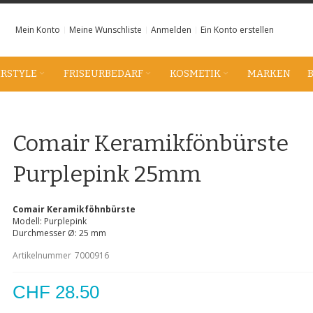
Mein Konto
Meine Wunschliste
Anmelden
Ein Konto erstellen
IRSTYLE
FRISEURBEDARF
KOSMETIK
MARKEN
Comair Keramikfönbürste
Purplepink 25mm
Comair Keramikföhnbürste
Modell: Purplepink
Durchmesser Ø: 25 mm
Artikelnummer
7000916
CHF 28.50