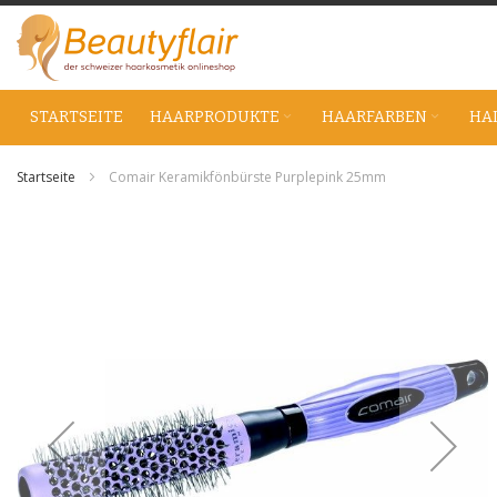
Zum
Inhalt
springen
STARTSEITE
HAARPRODUKTE
HAARFARBEN
HA
Startseite
Comair Keramikfönbürste Purplepink 25mm
Zum
Ende
der
Bildgalerie
springen