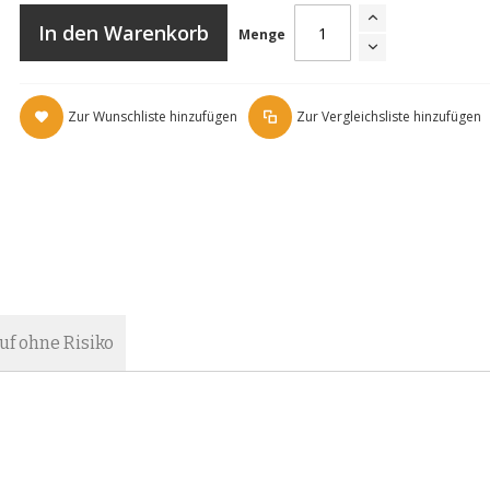
In den Warenkorb
Menge
Zur Wunschliste hinzufügen
Zur Vergleichsliste hinzufügen
Comair Purplepink kalt
uf ohne Risiko