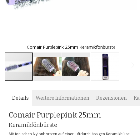
Comair Purplepink 25mm Keramikfönbürste
Zum
Anfang
der
Details
Weitere Informationen
Rezensionen
Ka
Bildgalerie
springen
Comair Purplepink 25mm
Keramikfönbürste
Mit ionischen Nylonborsten auf einer luftdurchlässigen Keramikhülse.