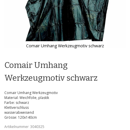
Comair Umhang Werkzeugmotiv schwarz
Zum
Anfang
der
Comair Umhang
Bildgalerie
springen
Werkzeugmotiv schwarz
Comair Umhang Werkzeugmotiv
Material: Weichfolie, plastik
Farbe: schwarz
Klettverschluss
wasserabweisend
Grösse: 120x140cm
Artikelnummer
3040325