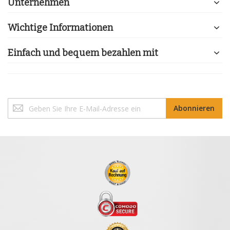
Unternehmen
Wichtige Informationen
Einfach und bequem bezahlen mit
Melden
Abonnieren
Sie
sich
für
unseren
Newsletter
an: