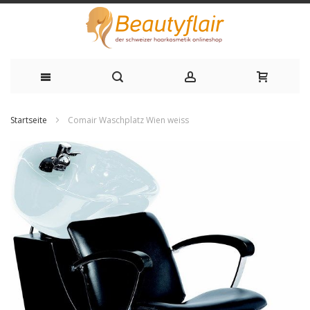
Zum
Startseite
Comair Waschplatz Wien weiss
Inhalt
Zum
springen
Ende
der
Bildgalerie
springen