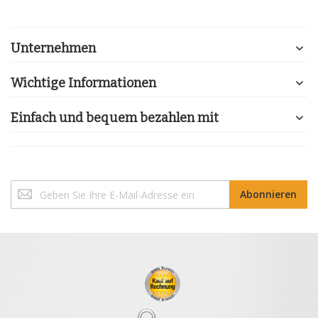
Unternehmen
Wichtige Informationen
Einfach und bequem bezahlen mit
Melden
Abonnieren
Sie
sich
für
unseren
Newsletter
an: