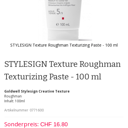
STYLESIGN Texture Roughman Texturizing Paste - 100 ml
Zum
Anfang
der
STYLESIGN Texture Roughman
Bildgalerie
springen
Texturizing Paste - 100 ml
Goldwell Stylesign Creative Texture
Roughman
Inhalt: 100ml
Artikelnummer
0771600
Sonderpreis
CHF 16.80