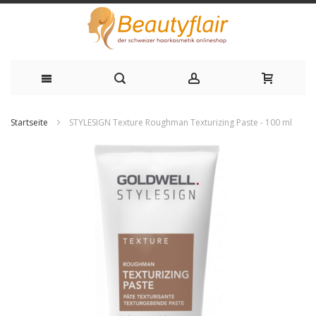
Zum
Startseite
STYLESIGN Texture Roughman Texturizing Paste - 100 ml
Inhalt
Zum
springen
Ende
der
Bildgalerie
springen