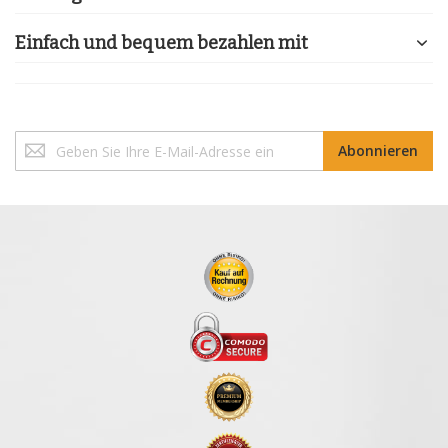
Einfach und bequem bezahlen mit
Melden
Abonnieren
Sie
sich
für
unseren
Newsletter
an: