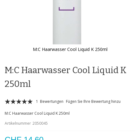
M:C Haarwasser Cool Liquid K 250ml
Zum
Anfang
der
M:C Haarwasser Cool Liquid K
Bildgalerie
springen
250ml
Bewertung:
1
Bewertungen
Fügen Sie Ihre Bewertung hinzu
100
100
% of
M:C Haarwasser Cool Liquid K 250ml
Artikelnummer
2050045
CHF 14.60