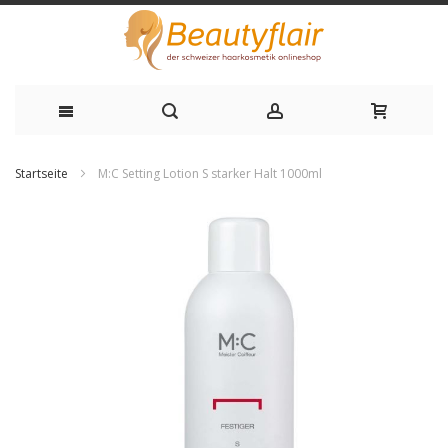
Zum
Startseite
M:C Setting Lotion S starker Halt 1000ml
Inhalt
Zum
springen
Ende
der
Bildgalerie
springen