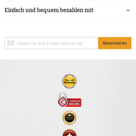
Einfach und bequem bezahlen mit
Melden
Abonnieren
Sie
sich
für
unseren
Newsletter
an: