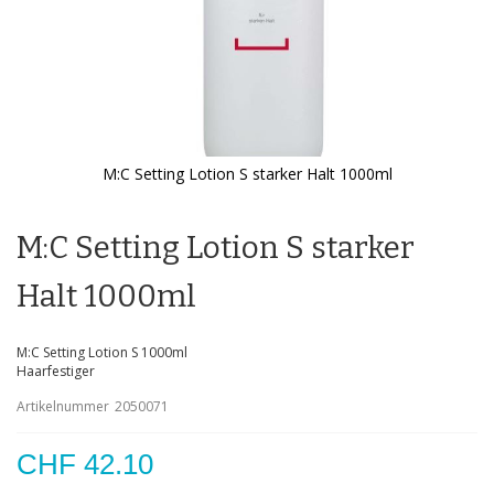
M:C Setting Lotion S starker Halt 1000ml
Zum
Anfang
der
M:C Setting Lotion S starker
Bildgalerie
springen
Halt 1000ml
M:C Setting Lotion S 1000ml
Haarfestiger
Artikelnummer
2050071
CHF 42.10