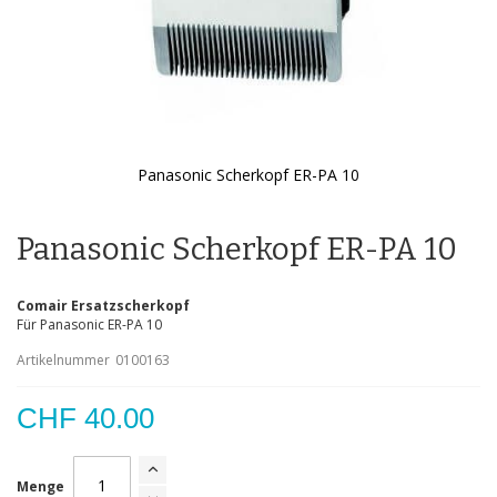
Panasonic Scherkopf ER-PA 10
Zum
Anfang
der
Panasonic Scherkopf ER-PA 10
Bildgalerie
springen
Comair Ersatzscherkopf
Für Panasonic ER-PA 10
Artikelnummer
0100163
CHF 40.00
Menge