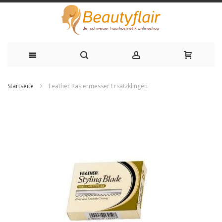
Zum
Startseite
Feather Rasiermesser Ersatzklingen
Inhalt
Zum
springen
Ende
der
Bildgalerie
springen