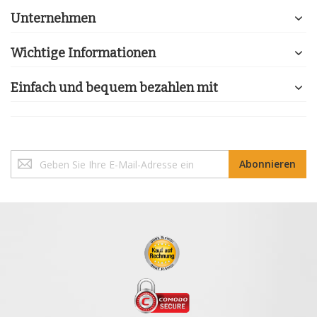
Unternehmen
Wichtige Informationen
Einfach und bequem bezahlen mit
Melden
Abonnieren
Sie
sich
für
unseren
Newsletter
an: