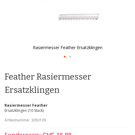
Rasiermesser Feather Ersatzklingen
Zum
Anfang
der
Feather Rasiermesser
Bildgalerie
springen
Ersatzklingen
Rasiermesser Feather
Ersatzklingen (10 Stück)
Artikelnummer
3050109
Sonderpreis