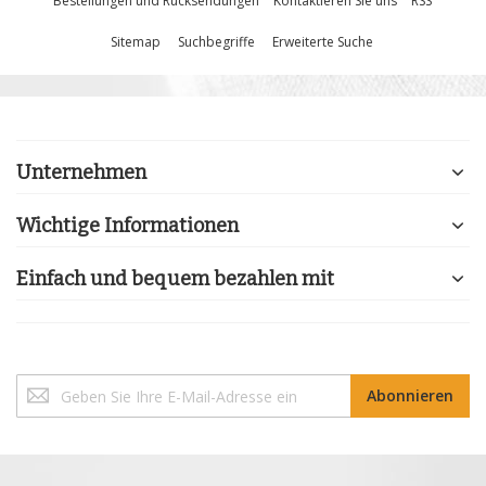
Bestellungen und Rücksendungen
Kontaktieren Sie uns
RSS
Sitemap
Suchbegriffe
Erweiterte Suche
Unternehmen
Wichtige Informationen
Einfach und bequem bezahlen mit
Melden
Abonnieren
Sie
sich
für
unseren
Newsletter