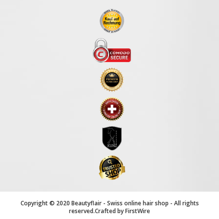
an:
Copyright © 2020 Beautyflair - Swiss online hair shop - All rights
reserved.Crafted by
FirstWire