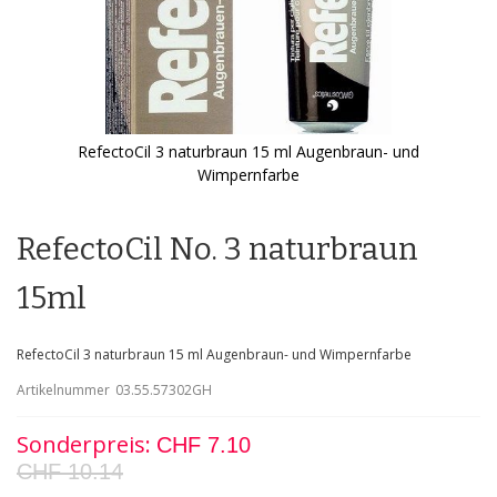
RefectoCil 3 naturbraun 15 ml Augenbraun- und
Wimpernfarbe
Zum
Anfang
der
RefectoCil No. 3 naturbraun
Bildgalerie
springen
15ml
RefectoCil 3 naturbraun 15 ml Augenbraun- und Wimpernfarbe
Artikelnummer
03.55.57302GH
Sonderpreis
CHF 7.10
CHF 10.14