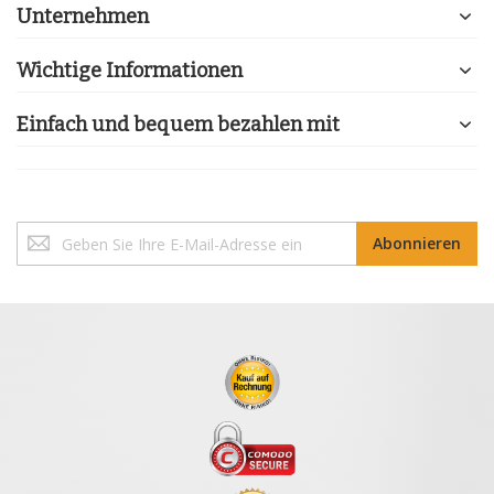
Unternehmen
Wichtige Informationen
Einfach und bequem bezahlen mit
Melden
Abonnieren
Sie
sich
für
unseren
Newsletter
an: