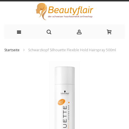
Zum
Startseite
Schwarzkopf Silhouette Flexible Hold Hairspray 500ml
Inhalt
Zum
springen
Ende
der
Bildgalerie
springen