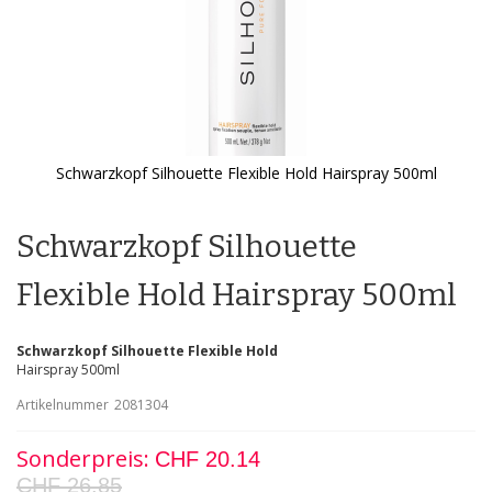
Schwarzkopf Silhouette Flexible Hold Hairspray 500ml
Zum
Anfang
der
Schwarzkopf Silhouette
Bildgalerie
springen
Flexible Hold Hairspray 500ml
Schwarzkopf Silhouette Flexible Hold
Hairspray 500ml
Artikelnummer
2081304
Sonderpreis
CHF 20.14
CHF 26.85