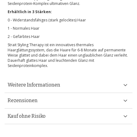
Seidenprotein-Komplex ultimativen Glanz.
Erhältlich in 3 Stärken:
0 - Widerstandsfähiges (stark gelocktes) Haar
1 - Normales Haar
2 - Gefärbtes Haar
Strait Styling Therapy ist ein innovatives thermales
Haarglättungssystem, das die Haare für 6-8 Monate auf permanente
Weise glättet und dabei dem Haar einen unglaublichen Glanz verleiht.
Dauerhaft glattes Haar und leuchtenden Glanz mit
Seidenproteinkomplex.
Weitere Informationen
Rezensionen
Kauf ohne Risiko