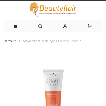
Zum
Startseite
Schwarzkopf Strait Styling Therapy Cream 2
Inhalt
Zum
springen
Ende
der
Bildgalerie
springen