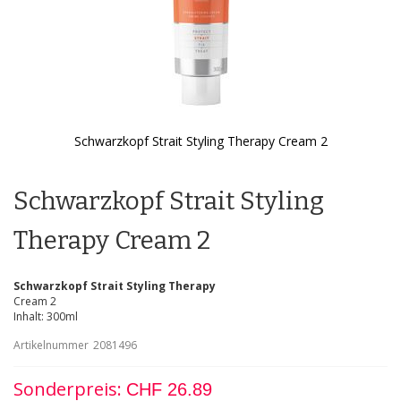
Schwarzkopf Strait Styling Therapy Cream 2
Zum
Anfang
der
Schwarzkopf Strait Styling
Bildgalerie
springen
Therapy Cream 2
Schwarzkopf Strait Styling Therapy
Cream 2
Inhalt: 300ml
Artikelnummer
2081496
Sonderpreis
CHF 26.89