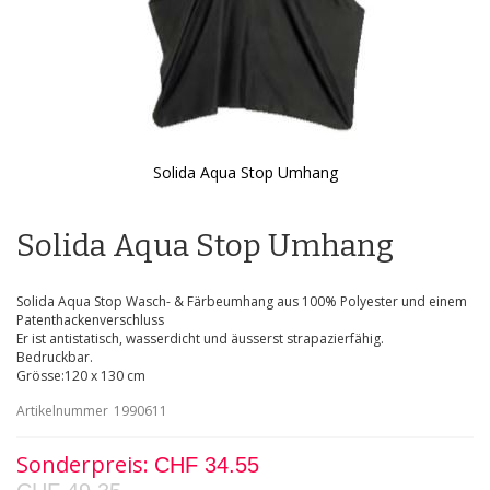
Solida Aqua Stop Umhang
Zum
Anfang
der
Solida Aqua Stop Umhang
Bildgalerie
springen
Solida Aqua Stop Wasch- & Färbeumhang aus 100% Polyester und einem
Patenthackenverschluss
Er ist antistatisch, wasserdicht und äusserst strapazierfähig.
Bedruckbar.
Grösse:120 x 130 cm
Artikelnummer
1990611
Sonderpreis
CHF 34.55