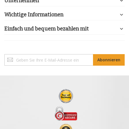
Unternehmen
Wichtige Informationen
Einfach und bequem bezahlen mit
Melden
Abonnieren
Sie
sich
für
unseren
Newsletter
an: