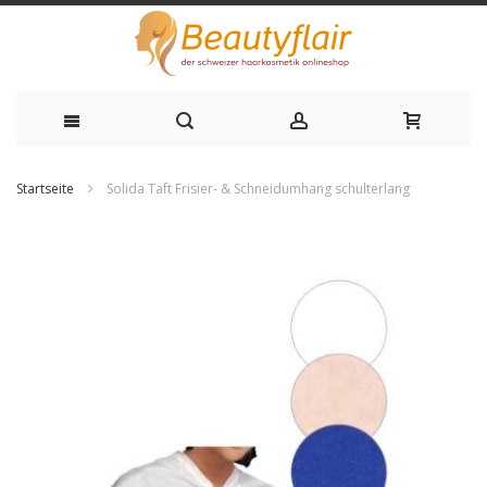
Zum
Startseite
Solida Taft Frisier- & Schneidumhang schulterlang
Inhalt
Zum
springen
Ende
der
Bildgalerie
springen