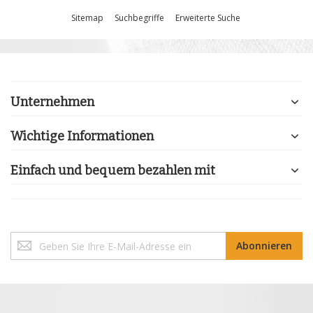
Sitemap
Suchbegriffe
Erweiterte Suche
Unternehmen
Wichtige Informationen
Einfach und bequem bezahlen mit
Melden
Abonnieren
Sie
sich
für
unseren
Newsletter
an: