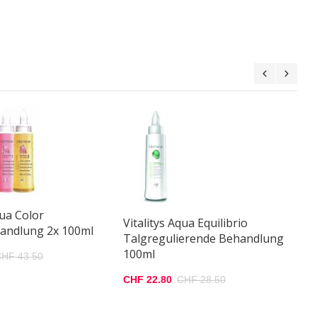
Vi
R
B
CH
qua Color
Vitalitys Aqua Equilibrio
andlung 2x 100ml
Talgregulierende Behandlung
100ml
HF 43.50
CHF 22.80
CHF 28.50