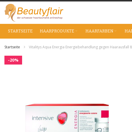
Zum
Inhalt
springen
STARTSEITE
HAARPRODUKTE
HAARFARBEN
HA
Startseite
Vitalitys Aqua Energia Energiebehandlung gegen Haarausfall 
Zum
-20%
Ende
der
Bildgalerie
springen