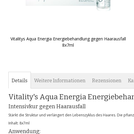
Vitalitys Aqua Energia Energiebehandlung gegen Haarausfall
8x7ml
Zum
Anfang
der
Bildgalerie
springen
Details
Weitere Informationen
Rezensionen
Ka
Vitality's Aqua Energia Energiebeh
Intensivkur gegen Haarausfall
Stärkt die Struktur und verlängert den Lebenszyklus des Haares. Die pflan
Inhalt: 8x7ml
Anwendung: