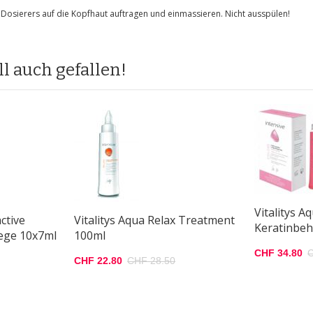
 Dosierers auf die Kopfhaut auftragen und einmassieren. Nicht ausspülen!
l auch gefallen!
Vitalitys A
ctive
Vitalitys Aqua Relax Treatment
Keratinbeh
ege 10x7ml
100ml
CHF 34.80
C
CHF 22.80
CHF 28.50