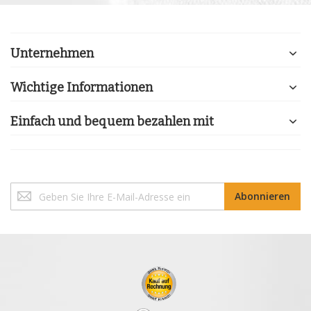
Unternehmen
Wichtige Informationen
Einfach und bequem bezahlen mit
Melden
Abonnieren
Sie
sich
für
unseren
Newsletter
an: