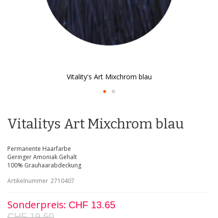
Vitality's Art Mixchrom blau
Zum
Anfang
der
Vitalitys Art Mixchrom blau
Bildgalerie
springen
Permanente Haarfarbe
Geringer Amoniak Gehalt
100% Grauhaarabdeckung
Artikelnummer
2710407
Sonderpreis
CHF 13.65
CHF 19.50