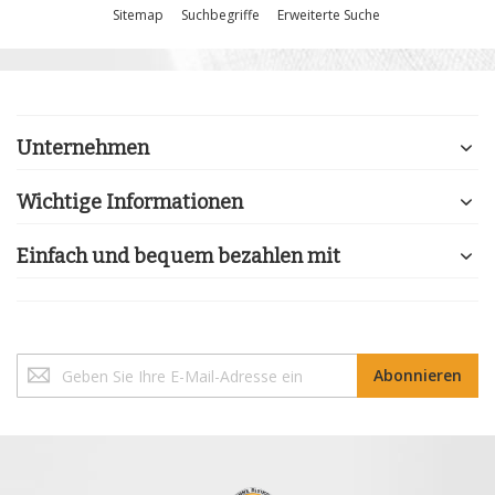
Sitemap
Suchbegriffe
Erweiterte Suche
Unternehmen
Wichtige Informationen
Einfach und bequem bezahlen mit
Melden
Abonnieren
Sie
sich
für
unseren
Newsletter
an: