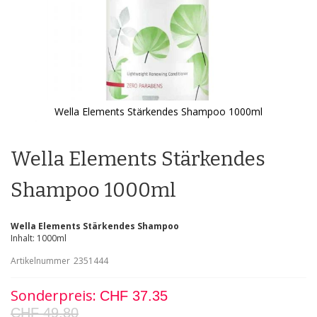
Wella Elements Stärkendes Shampoo 1000ml
Zum
Anfang
der
Wella Elements Stärkendes
Bildgalerie
springen
Shampoo 1000ml
Wella Elements Stärkendes Shampoo
Inhalt: 1000ml
Artikelnummer
2351444
Sonderpreis
CHF 37.35
CHF 49.80