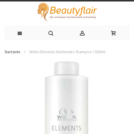
Zum
Startseite
Wella Elements Stärkendes Shampoo 1000ml
Inhalt
Zum
springen
Ende
der
Bildgalerie
springen