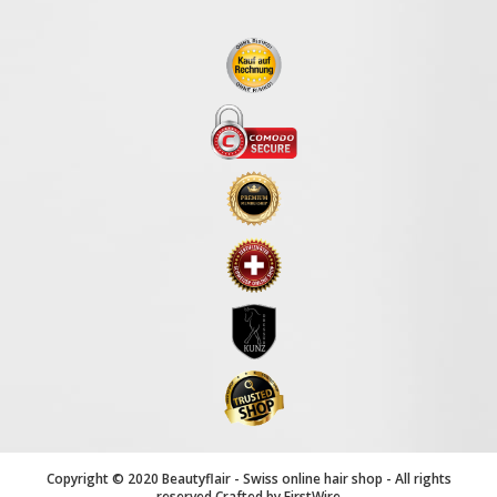
Newsletter
an:
Copyright © 2020 Beautyflair - Swiss online hair shop - All rights
reserved.Crafted by
FirstWire