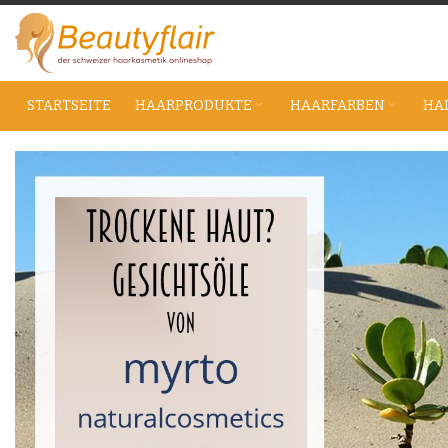
Zum
Inhalt
springen
STARTSEITE
HAARPRODUKTE
HAARFARBEN
HA