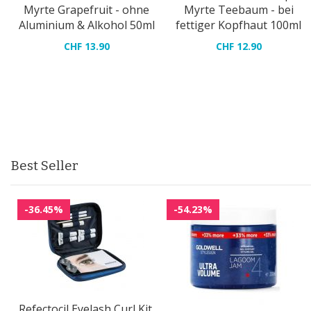
Myrte Grapefruit - ohne
Myrte Teebaum - bei
Aluminium & Alkohol 50ml
fettiger Kopfhaut 100ml
CHF 13.90
CHF 12.90
Best Seller
-36.45%
-54.23%
Refectocil Eyelash Curl Kit