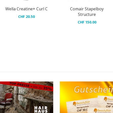
Wella Creatine+ Curl C
Comair Umhang
Comair Stapelboy
Hairworld
Structure
CHF 20.50
CHF 150.00
CHF 22.05
CHF 31.50