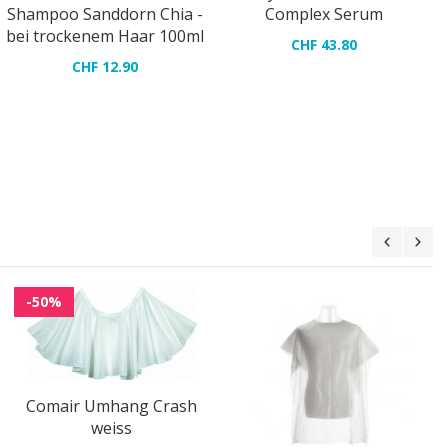
Shampoo Sanddorn Chia -
Complex Serum
bei trockenem Haar 100ml
CHF 43.80
CHF 12.90
-50%
Einweg Umhang weiss
Comair Umhang Crash
CHF 9.00
weiss